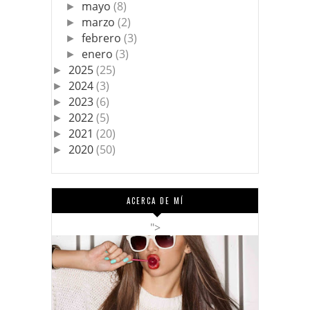
mayo
(8)
►
marzo
(2)
►
febrero
(3)
►
enero
(3)
►
2025
(25)
►
2024
(3)
►
2023
(6)
►
2022
(5)
►
2021
(20)
►
2020
(50)
►
ACERCA DE MÍ
">