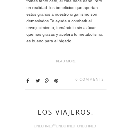
tomes tanto café, el café hace daño.Pero
en realidad los beneficios que aportan
estos granos a nuestro organismo son
demasiados.Te ayuda a combatir el
envejecimiento, tomándolo sin azúcar
quemas grasas y acelera tu metabolismo,
es bueno para el hígado,
READ MORE
0 COMMENTS
LOS VIAJEROS.
UNDEFINED
UNDEFINED
UNDEFINED
TH