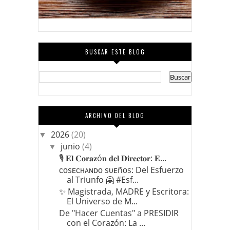
BUSCAR ESTE BLOG
ARCHIVO DEL BLOG
2026
(20)
▼
junio
(4)
▼
🎙️ 𝐄𝐥 𝐂𝐨𝐫𝐚𝐳ó𝐧 𝐝𝐞𝐥 𝐃𝐢𝐫𝐞𝐜𝐭𝐨𝐫: 𝐄...
ᴄᴏsᴇᴄʜᴀɴᴅᴏ sᴜᴇñᴏs: Del Esfuerzo
al Triunfo 🤗 #Esf...
​✨ Magistrada, MADRE y Escritora:
El Universo de M...
​De "Hacer Cuentas" a PRESIDIR
con el Corazón: La ...