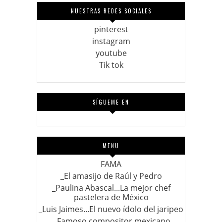
NUESTRAS REDES SOCIALES
pinterest
instagram
youtube
Tik tok
SÍGUEME EN
MENU
FAMA
_El amasijo de Raúl y Pedro
_Paulina Abascal...La mejor chef
pastelera de México
_Luis Jaimes...El nuevo ídolo del jaripeo
_ Famoso compositor mexicano