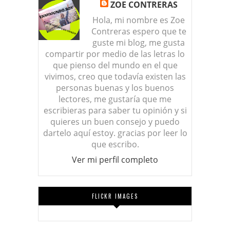
ZOE CONTRERAS
Hola, mi nombre es Zoe
Contreras espero que te
guste mi blog, me gusta
compartir por medio de las letras lo
que pienso del mundo en el que
vivimos, creo que todavía existen las
personas buenas y los buenos
lectores, me gustaría que me
escribieras para saber tu opinión y si
quieres un buen consejo y puedo
dartelo aquí estoy. gracias por leer lo
que escribo.
Ver mi perfil completo
FLICKR IMAGES