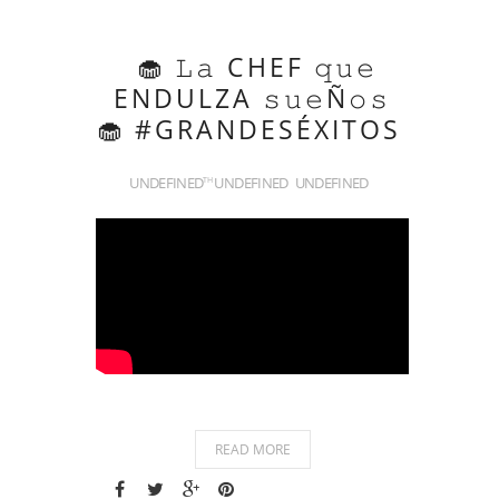
🧁 𝙻𝚊 CHEF 𝚚𝚞𝚎
ENDULZA 𝚜𝚞𝚎Ñ𝚘𝚜
🧁 #GRANDESÉXITOS
UNDEFINED
UNDEFINED
UNDEFINED
TH
READ MORE