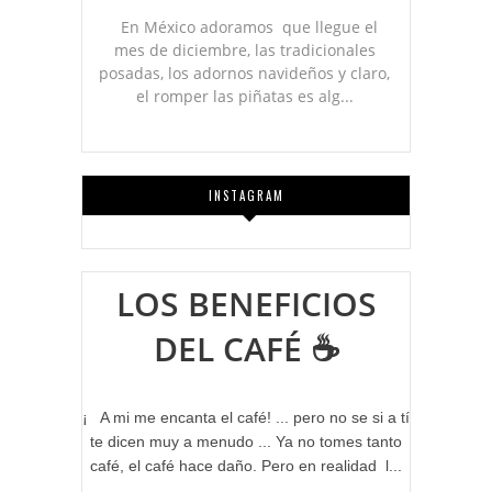
En México adoramos que llegue el
mes de diciembre, las tradicionales
posadas, los adornos navideños y claro,
el romper las piñatas es alg...
INSTAGRAM
LOS BENEFICIOS
DEL CAFÉ ☕
¡ A mi me encanta el café! ... pero no se si a tí
te dicen muy a menudo ... Ya no tomes tanto
café, el café hace daño. Pero en realidad l...