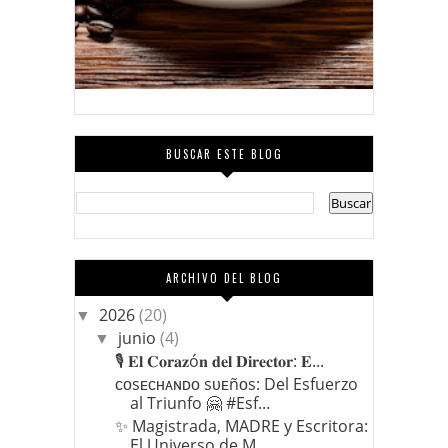
BUSCAR ESTE BLOG
ARCHIVO DEL BLOG
2026
(20)
▼
junio
(4)
▼
🎙️ 𝐄𝐥 𝐂𝐨𝐫𝐚𝐳ó𝐧 𝐝𝐞𝐥 𝐃𝐢𝐫𝐞𝐜𝐭𝐨𝐫: 𝐄...
ᴄᴏsᴇᴄʜᴀɴᴅᴏ sᴜᴇñᴏs: Del Esfuerzo
al Triunfo 🤗 #Esf...
​✨ Magistrada, MADRE y Escritora:
El Universo de M...