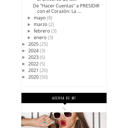
​De "Hacer Cuentas" a PRESIDIR
con el Corazón: La ...
mayo
(8)
►
marzo
(2)
►
febrero
(3)
►
enero
(3)
►
2025
(25)
►
2024
(3)
►
2023
(6)
►
2022
(5)
►
2021
(20)
►
2020
(50)
►
ACERCA DE MÍ
">