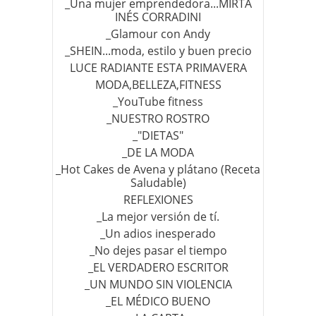
_Una mujer emprendedora...MIRTA
INÉS CORRADINI
_Glamour con Andy
_SHEIN...moda, estilo y buen precio
LUCE RADIANTE ESTA PRIMAVERA
MODA,BELLEZA,FITNESS
_YouTube fitness
_NUESTRO ROSTRO
_"DIETAS"
_DE LA MODA
_Hot Cakes de Avena y plátano (Receta
Saludable)
REFLEXIONES
_La mejor versión de tí.
_Un adios inesperado
_No dejes pasar el tiempo
_EL VERDADERO ESCRITOR
_UN MUNDO SIN VIOLENCIA
_EL MÉDICO BUENO