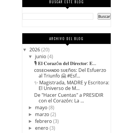
BUSCAR ESTE BLOG
ARCHIVO DEL BLOG
2026
(20)
▼
junio
(4)
▼
🎙️ 𝐄𝐥 𝐂𝐨𝐫𝐚𝐳ó𝐧 𝐝𝐞𝐥 𝐃𝐢𝐫𝐞𝐜𝐭𝐨𝐫: 𝐄...
ᴄᴏsᴇᴄʜᴀɴᴅᴏ sᴜᴇñᴏs: Del Esfuerzo
al Triunfo 🤗 #Esf...
​✨ Magistrada, MADRE y Escritora:
El Universo de M...
​De "Hacer Cuentas" a PRESIDIR
con el Corazón: La ...
mayo
(8)
►
marzo
(2)
►
febrero
(3)
►
enero
(3)
►