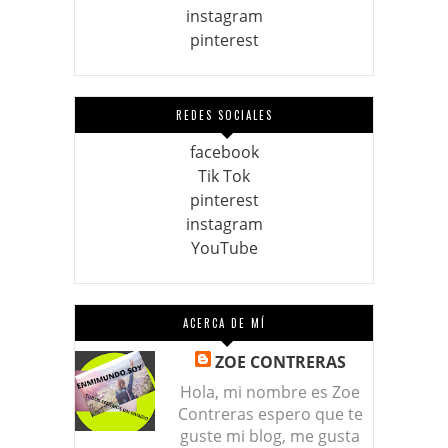
instagram
pinterest
REDES SOCIALES
facebook
Tik Tok
pinterest
instagram
YouTube
ACERCA DE MÍ
ZOE CONTRERAS
Hola, mi nombre es Zoe
Contreras espero que te
guste mi blog, me gusta