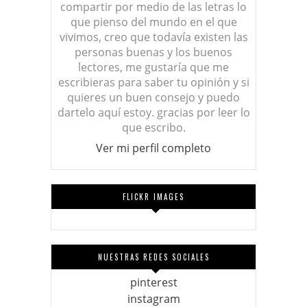
compartir por medio de las letras lo
que pienso del mundo en el que
vivimos, creo que todavía existen las
personas buenas y los buenos
lectores, me gustaría que me
escribieras para saber tu opinión y si
quieres un buen consejo y puedo
dartelo aquí estoy. gracias por leer lo
que escribo.
Ver mi perfil completo
FLICKR IMAGES
NUESTRAS REDES SOCIALES
pinterest
instagram