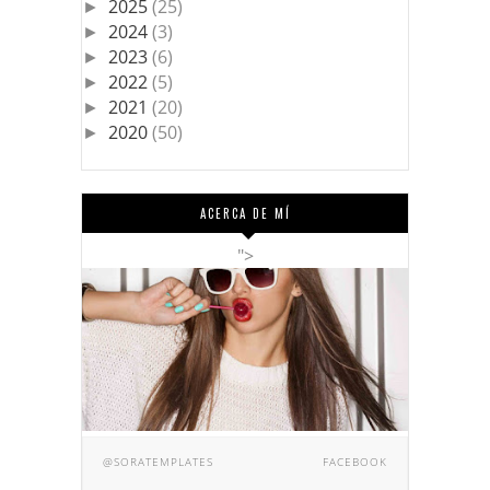
2025
(25)
►
2024
(3)
►
2023
(6)
►
2022
(5)
►
2021
(20)
►
2020
(50)
►
ACERCA DE MÍ
">
@SORATEMPLATES
FACEBOOK