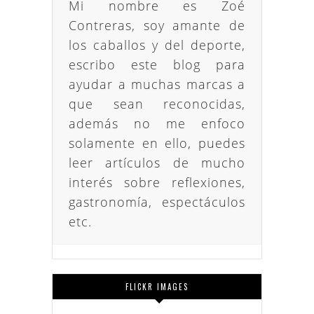
Mi nombre es Zoé
Contreras, soy amante de
los caballos y del deporte,
escribo este blog para
ayudar a muchas marcas a
que sean reconocidas,
además no me enfoco
solamente en ello, puedes
leer artículos de mucho
interés sobre reflexiones,
gastronomía, espectáculos
etc.
FLICKR IMAGES