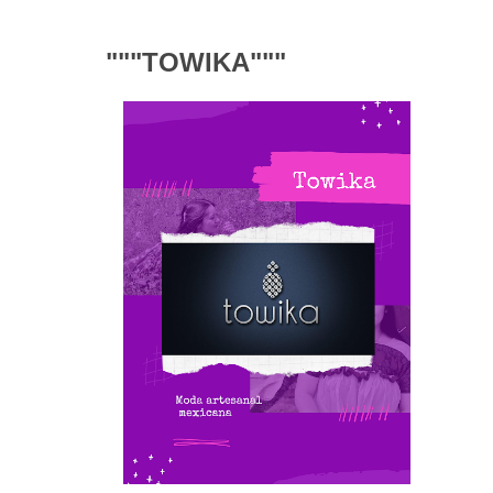
"""
TOWIKA"""