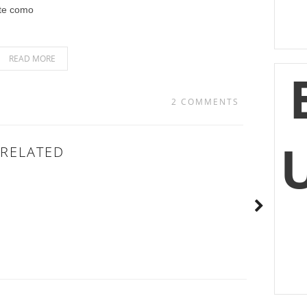
nte como
READ MORE
2 COMMENTS
RELATED