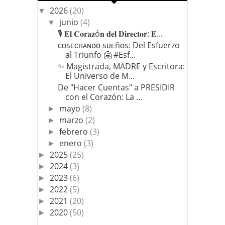
2026
(20)
▼
junio
(4)
▼
🎙️ 𝐄𝐥 𝐂𝐨𝐫𝐚𝐳ó𝐧 𝐝𝐞𝐥 𝐃𝐢𝐫𝐞𝐜𝐭𝐨𝐫: 𝐄...
ᴄᴏsᴇᴄʜᴀɴᴅᴏ sᴜᴇñᴏs: Del Esfuerzo
al Triunfo 🤗 #Esf...
​✨ Magistrada, MADRE y Escritora:
El Universo de M...
​De "Hacer Cuentas" a PRESIDIR
con el Corazón: La ...
mayo
(8)
►
marzo
(2)
►
febrero
(3)
►
enero
(3)
►
2025
(25)
►
2024
(3)
►
2023
(6)
►
2022
(5)
►
2021
(20)
►
2020
(50)
►