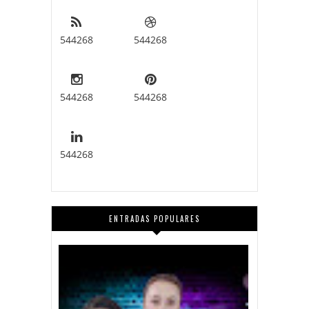
544268
544268
544268
544268
544268
ENTRADAS POPULARES