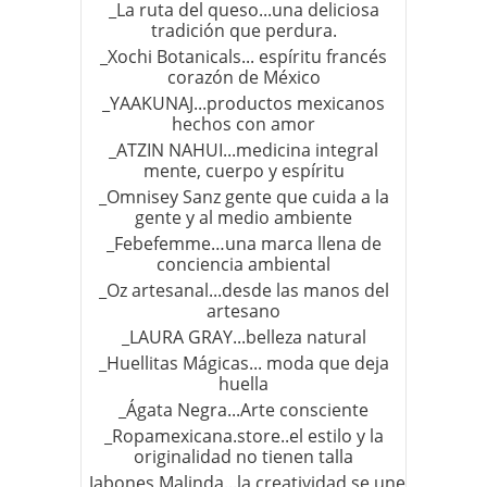
_La ruta del queso...una deliciosa
tradición que perdura.
_Xochi Botanicals... espíritu francés
corazón de México
_YAAKUNAJ...productos mexicanos
hechos con amor
_ATZIN NAHUI...medicina integral
mente, cuerpo y espíritu
_Omnisey Sanz gente que cuida a la
gente y al medio ambiente
_Febefemme…una marca llena de
conciencia ambiental
_Oz artesanal...desde las manos del
artesano
_LAURA GRAY...belleza natural
_Huellitas Mágicas... moda que deja
huella
_Ágata Negra...Arte consciente
_Ropamexicana.store..el estilo y la
originalidad no tienen talla
_Jabones Malinda...la creatividad se une