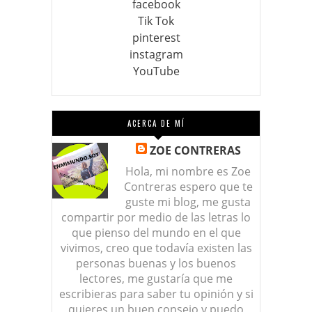
facebook
Tik Tok
pinterest
instagram
YouTube
ACERCA DE MÍ
ZOE CONTRERAS
Hola, mi nombre es Zoe
Contreras espero que te
guste mi blog, me gusta
compartir por medio de las letras lo
que pienso del mundo en el que
vivimos, creo que todavía existen las
personas buenas y los buenos
lectores, me gustaría que me
escribieras para saber tu opinión y si
quieres un buen consejo y puedo