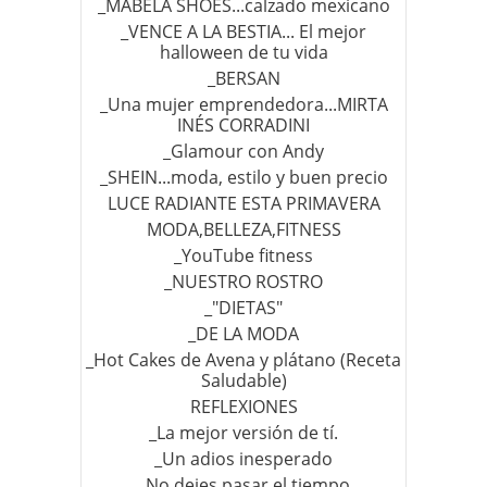
_MABELA SHOES...calzado mexicano
_VENCE A LA BESTIA... El mejor
halloween de tu vida
_BERSAN
_Una mujer emprendedora...MIRTA
INÉS CORRADINI
_Glamour con Andy
_SHEIN...moda, estilo y buen precio
LUCE RADIANTE ESTA PRIMAVERA
MODA,BELLEZA,FITNESS
_YouTube fitness
_NUESTRO ROSTRO
_"DIETAS"
_DE LA MODA
_Hot Cakes de Avena y plátano (Receta
Saludable)
REFLEXIONES
_La mejor versión de tí.
_Un adios inesperado
_No dejes pasar el tiempo