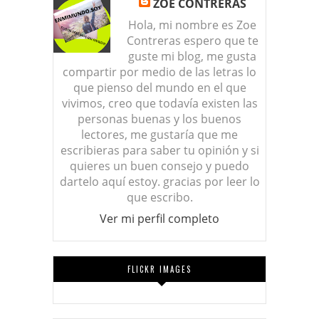
ZOE CONTRERAS
Hola, mi nombre es Zoe
Contreras espero que te
guste mi blog, me gusta
compartir por medio de las letras lo
que pienso del mundo en el que
vivimos, creo que todavía existen las
personas buenas y los buenos
lectores, me gustaría que me
escribieras para saber tu opinión y si
quieres un buen consejo y puedo
dartelo aquí estoy. gracias por leer lo
que escribo.
Ver mi perfil completo
FLICKR IMAGES