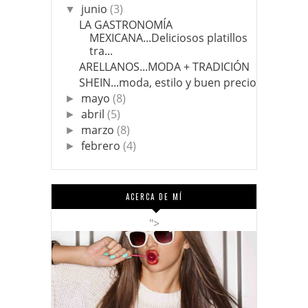
junio
(3)
▼
LA GASTRONOMÍA
MEXICANA...Deliciosos platillos
tra...
ARELLANOS...MODA + TRADICIÓN
SHEIN...moda, estilo y buen precio
mayo
(8)
►
abril
(5)
►
marzo
(8)
►
febrero
(4)
►
ACERCA DE MÍ
">