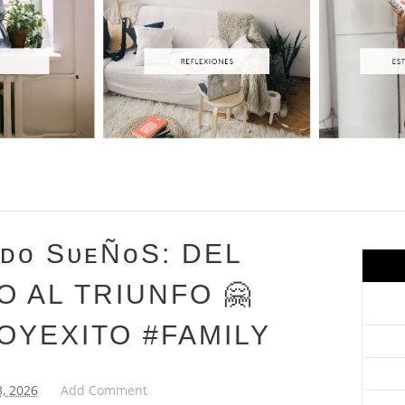
ᴅᴏ SᴜᴇÑᴏS: DEL
 AL TRIUNFO 🤗
OYEXITO #FAMILY
3, 2026
Add Comment