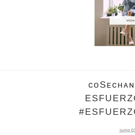
ᴄᴏSᴇᴄʜᴀɴ
ESFUERZO
#ESFUERZ
junio 0